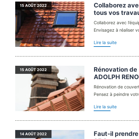
Collaborez av
15
AOÛT 2022
tous vos trava
Collaborez avec l’éq
Envisagez à réaliser vo
Lire la suite
Rénovation de 
15
AOÛT 2022
ADOLPH RENO
Rénovation de couver
Pensez à peindre votre 
Lire la suite
Faut-il prendre
14
AOÛT 2022