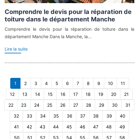
Comprendre le devis pour la réparation de
toiture dans le département Manche
Comprendre le devis pour la réparation de toiture dans le
département Manche Dans la Manche, la...
Lire la suite
1
2
3
4
5
6
7
8
9
10
11
12
13
14
15
16
17
18
19
20
21
22
23
24
25
26
27
28
29
30
31
32
33
34
35
36
37
38
39
40
41
42
43
44
45
46
47
48
49
50
51
52
53
54
55
56
57
58