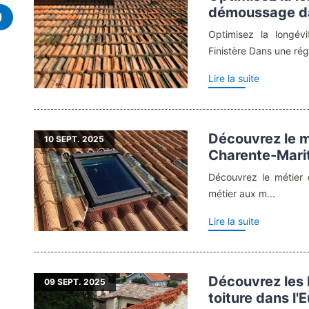
démoussage dan
)
Optimisez la longév
Finistère Dans une régi
Lire la suite
Découvrez le m
10
SEPT. 2025
Charente-Mari
Découvrez le métier 
métier aux m...
Lire la suite
Découvrez les
09
SEPT. 2025
toiture dans l'