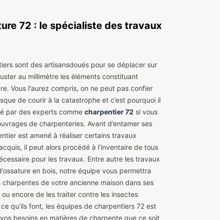
ure 72 : le spécialiste des travaux
tiers sont des artisansdoués pour se déplacer sur
juster au millimètre les éléments constituant
ure. Vous l'aurez compris, on ne peut pas confier
sque de courir à la catastrophe et c’est pourquoi il
é par des experts comme
charpentier 72
si vous
ouvrages de charpenteries. Avant d’entamer ses
entier est amené à réaliser certains travaux
quis, il peut alors procédé à l’inventaire de tous
écessaire pour les travaux. Entre autre les travaux
d’ossature en bois, notre équipe vous permettra
les charpentes de votre ancienne maison dans ses
 ou encore de les traiter contre les insectes
e qu’ils font, les équipes de charpentiers 72 est
s vos besoins en matières de charpente que ce soit